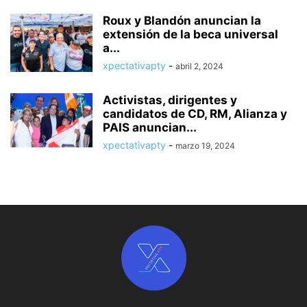
Roux y Blandón anuncian la
extensión de la beca universal
a...
xpectativapty
-
abril 2, 2024
Activistas, dirigentes y
candidatos de CD, RM, Alianza y
PAIS anuncian...
xpectativapty
-
marzo 19, 2024