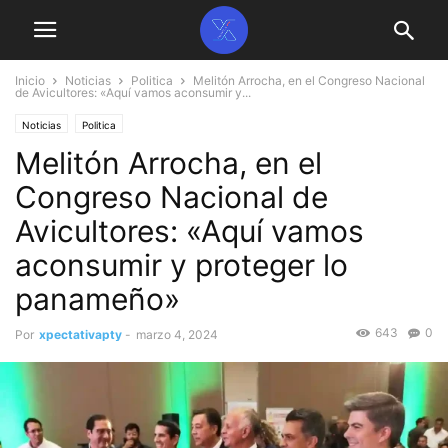
Inicio
Noticias
Politica
Melitón Arrocha, en el Congreso Nacional
de Avicultores: «Aquí vamos aconsumir y...
Noticias
Politica
Melitón Arrocha, en el
Congreso Nacional de
Avicultores: «Aquí vamos
aconsumir y proteger lo
panameño»
643
0
Por
xpectativapty
-
marzo 4, 2024