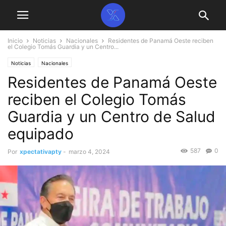
Inicio
Noticias
Nacionales
Residentes de Panamá Oeste reciben
el Colegio Tomás Guardia y un Centro...
Noticias
Nacionales
Residentes de Panamá Oeste
reciben el Colegio Tomás
Guardia y un Centro de Salud
equipado
587
0
Por
xpectativapty
-
marzo 4, 2024