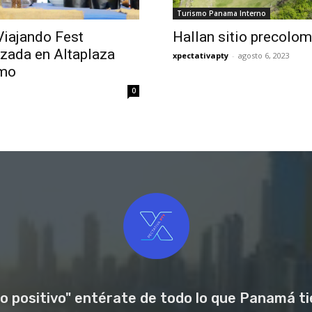
Turismo Panama Interno
Viajando Fest
Hallan sitio precolo
izada en Altaplaza
xpectativapty
-
agosto 6, 2023
smo
0
o positivo" entérate de todo lo que Panamá tie