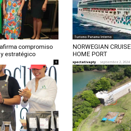
Turismo Panama Interno
reafirma compromiso
NORWEGIAN CRUISE
 y estratégico
HOME PORT
xpectativapty
-
septiembre 2, 2024
0