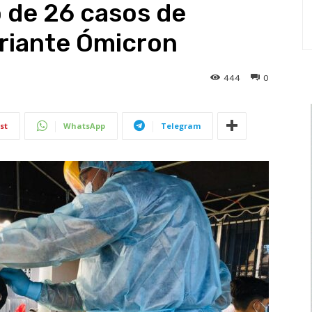
 de 26 casos de
ariante Ómicron
444
0
st
WhatsApp
Telegram