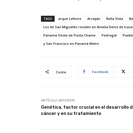
TAGS
arque Lefevre
Arraiján
Bella Vista
Be
Los de San Miguelito residen en Amelia Denis de Icaza
Panamá Oeste de Punta Chame
Pedregal
Puebl
y San Francisco en Panamá Metro
Facebook
Cuota
ARTÍCULO ANTERIOR
Genética, factor crucial en el desarrollo d
cáncer y en su tratamiento