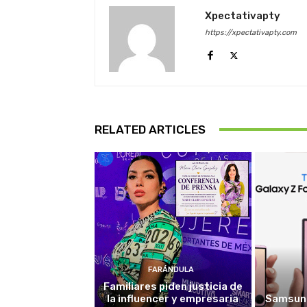
Xpectativapty
https://xpectativapty.com
RELATED ARTICLES
FARÁNDULA
Familiares piden justicia de
la influencer y empresaria
Samsung