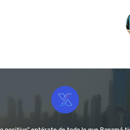
o positivo" entérate de todo lo que Panamá tie