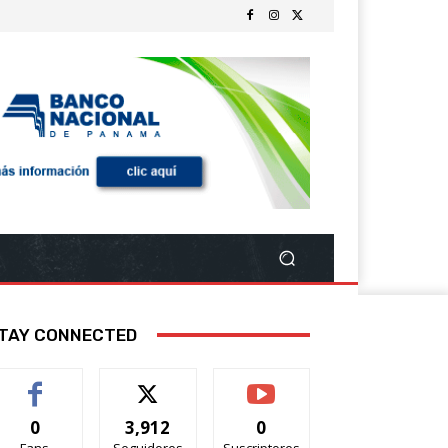
TAY CONNECTED
0
3,912
0
Fans
Seguidores
Suscriptores