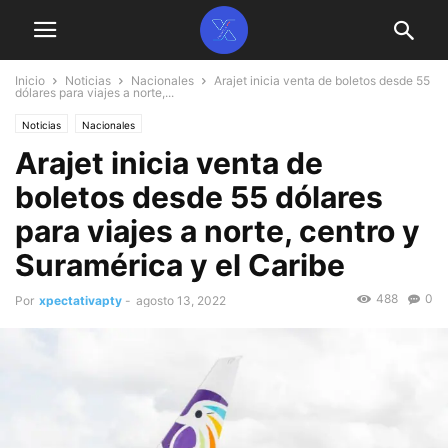
Inicio
Noticias
Nacionales
Arajet inicia venta de boletos desde 55
dólares para viajes a norte,...
Noticias
Nacionales
Arajet inicia venta de
boletos desde 55 dólares
para viajes a norte, centro y
Suramérica y el Caribe
488
0
Por
xpectativapty
-
agosto 13, 2022