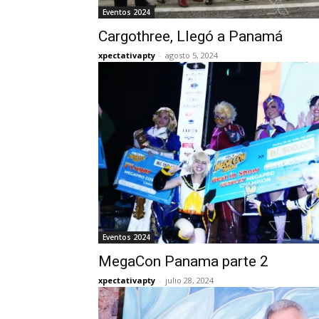
Eventos 2024
Cargothree, Llegó a Panamá
xpectativapty
-
agosto 5, 2024
Eventos 2024
MegaCon Panama parte 2
xpectativapty
-
julio 28, 2024