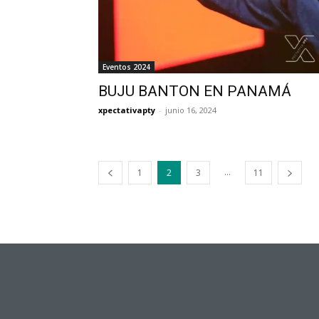
Eventos 2024
BUJU BANTON EN PANAMÁ
xpectativapty
-
junio 16, 2024
...
1
2
3
11