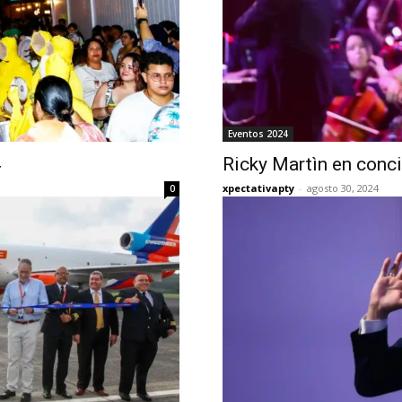
Eventos 2024
4
Ricky Martìn en conc
xpectativapty
-
agosto 30, 2024
0