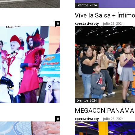
Eventos 2024
Vive la Salsa + Íntimo
xpectativapty
-
julio 28, 2024
0
Eventos 2024
MEGACON PANAMA 
xpectativapty
-
julio 28, 2024
0