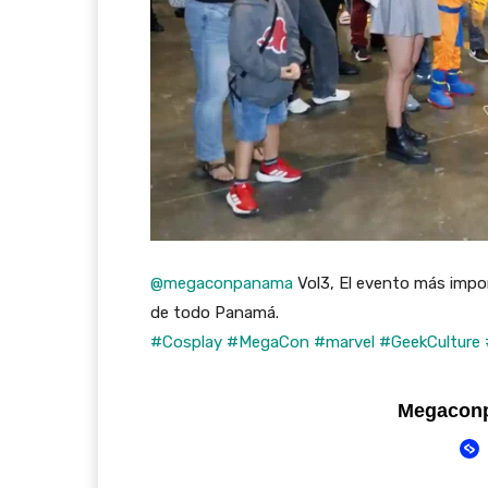
@megaconpanama
Vol3, El evento más impo
de todo Panamá.
#Cosplay
#MegaCon
#marvel
#GeekCulture