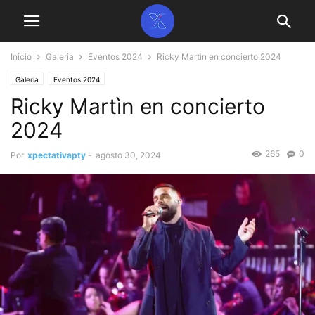
Inicio
Galeria
Eventos 2024
Ricky Martìn en concierto 2024
Galeria
Eventos 2024
Ricky Martìn en concierto
2024
265
0
Por
xpectativapty
-
agosto 30, 2024