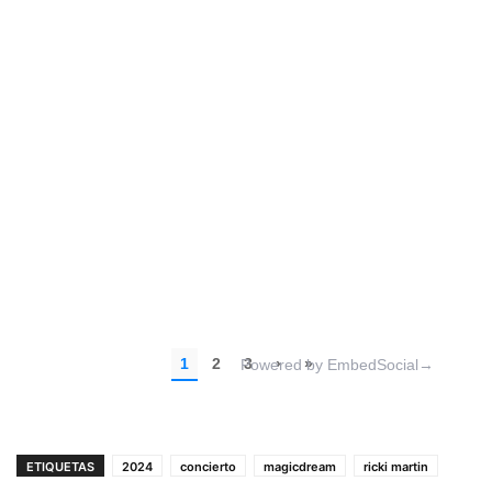
ETIQUETAS
2024
concierto
magicdream
ricki martin