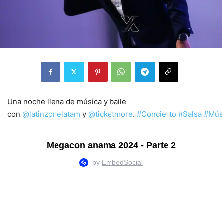
Una noche llena de música y baile
con
@latinzonelatam
y
@ticketmore
.
#Concierto
#Salsa
#Mús