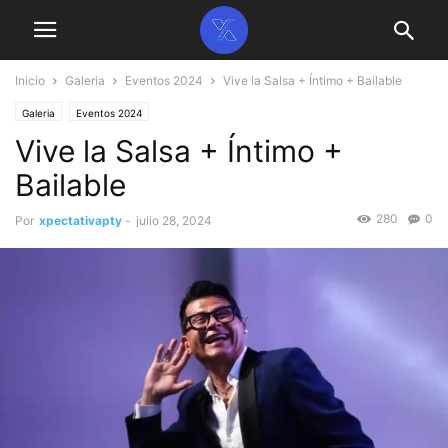
Inicio
Galeria
Eventos 2024
Vive la Salsa + Íntimo + Bailable
Galeria
Eventos 2024
Vive la Salsa + Íntimo +
Bailable
280
0
Por
xpectativapty
-
julio 28, 2024