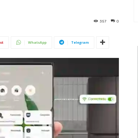
357
0
st
WhatsApp
Telegram