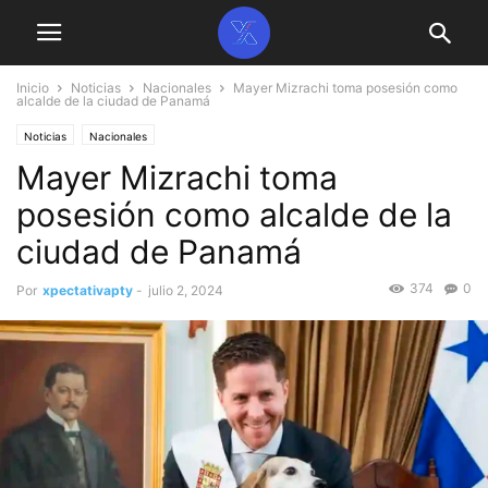
Inicio
Noticias
Nacionales
Mayer Mizrachi toma posesión como
alcalde de la ciudad de Panamá
Noticias
Nacionales
Mayer Mizrachi toma
posesión como alcalde de la
ciudad de Panamá
374
0
Por
xpectativapty
-
julio 2, 2024