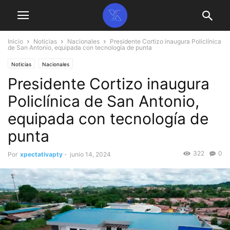
Inicio
Noticias
Nacionales
Presidente Cortizo inaugura Policlínica
de San Antonio, equipada con tecnología de punta
Noticias
Nacionales
Presidente Cortizo inaugura
Policlínica de San Antonio,
equipada con tecnología de
punta
322
0
Por
xpectativapty
-
junio 14, 2024