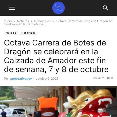
Inicio
Noticias
Nacionales
Octava Carrera de Botes de Dragón se
celebrará en la Calzada de...
Noticias
Nacionales
Octava Carrera de Botes de
Dragón se celebrará en la
Calzada de Amador este fin
de semana, 7 y 8 de octubre
492
0
Por
xpectativapty
-
octubre 5, 2023