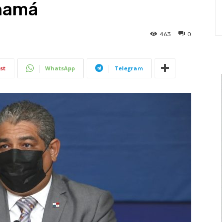
namá
463
0
st
WhatsApp
Telegram