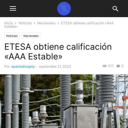
Inicio
Noticias
Nacionales
ETESA obtiene calificación «AAA
Estable»
Noticias
Nacionales
ETESA obtiene calificación
«AAA Estable»
411
0
Por
xpectativapty
-
septiembre 21, 2023