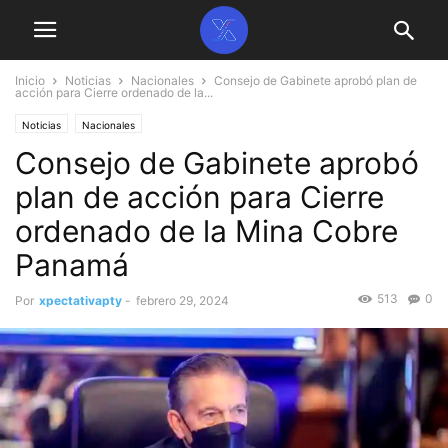
Inicio
Noticias
Nacionales
Consejo de Gabinete aprobó plan de
acción para Cierre ordenado de la...
Noticias
Nacionales
Consejo de Gabinete aprobó
plan de acción para Cierre
ordenado de la Mina Cobre
Panamá
513
0
Por
xpectativapty
-
febrero 29, 2024