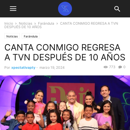
Inicio
Noticias
Farándula
CANTA CONMIGO REGRESA A TVN
DESPUÉS DE 10 AÑOS
Noticias
Farándula
CANTA CONMIGO REGRESA
A TVN DESPUÉS DE 10 AÑOS
773
0
Por
xpectativapty
-
marzo 19, 2024