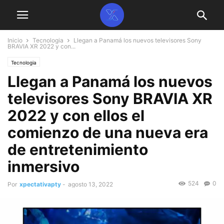
Inicio
Tecnologia
Llegan a Panamá los nuevos televisores Sony
BRAVIA XR 2022 y con...
Tecnologia
Llegan a Panamá los nuevos
televisores Sony BRAVIA XR
2022 y con ellos el
comienzo de una nueva era
de entretenimiento
inmersivo
524
0
Por
xpectativapty
-
agosto 13, 2022