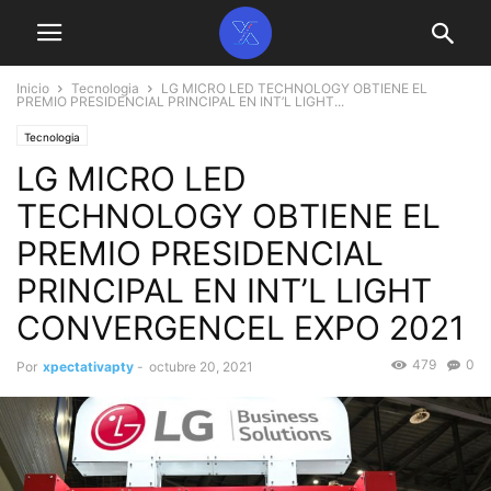
Inicio
Tecnologia
LG MICRO LED TECHNOLOGY OBTIENE EL
PREMIO PRESIDENCIAL PRINCIPAL EN INT’L LIGHT...
Tecnologia
LG MICRO LED
TECHNOLOGY OBTIENE EL
PREMIO PRESIDENCIAL
PRINCIPAL EN INT’L LIGHT
CONVERGENCEL EXPO 2021
479
0
Por
xpectativapty
-
octubre 20, 2021