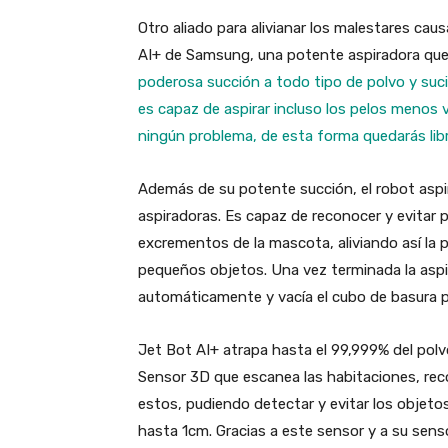
Otro aliado para alivianar los malestares caus
AI+ de Samsung, una potente aspiradora qu
poderosa succión a todo tipo de polvo y suci
es capaz de aspirar incluso los pelos menos v
ningún problema, de esta forma quedarás libr
Además de su potente succión, el robot asp
aspiradoras. Es capaz de reconocer y evita
excrementos de la mascota, aliviando así la 
pequeños objetos. Una vez terminada la aspir
automáticamente y vacía el cubo de basura p
Jet Bot AI+ atrapa hasta el 99,999% del polv
Sensor 3D que escanea las habitaciones, reco
estos, pudiendo detectar y evitar los objeto
hasta 1cm. Gracias a este sensor y a su sen