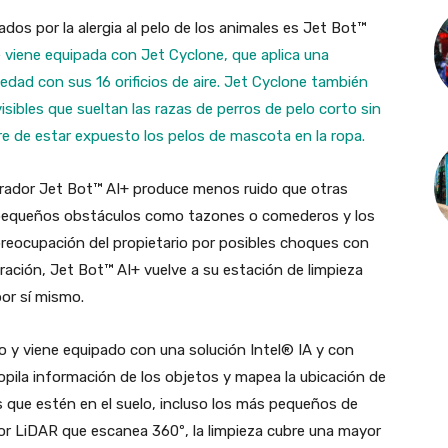
ados por la alergia al pelo de los animales es Jet Bot™
e
viene equipada con Jet Cyclone, que aplica una
edad con sus 16 orificios de aire. Jet Cyclone también
isibles que sueltan las razas de perros de pelo corto sin
e de estar expuesto los pelos de mascota en la ropa.
irador Jet Bot™ AI+ produce menos ruido que otras
r pequeños obstáculos como tazones o comederos y los
preocupación del propietario por posibles choques con
ación, Jet Bot™ AI+ vuelve a su estación de limpieza
or sí mismo.
o y viene equipado con una solución Intel® IA y con
pila información de los objetos y mapea la ubicación de
s que estén en el suelo, incluso los más pequeños de
sor LiDAR que escanea 360º, la limpieza cubre una mayor