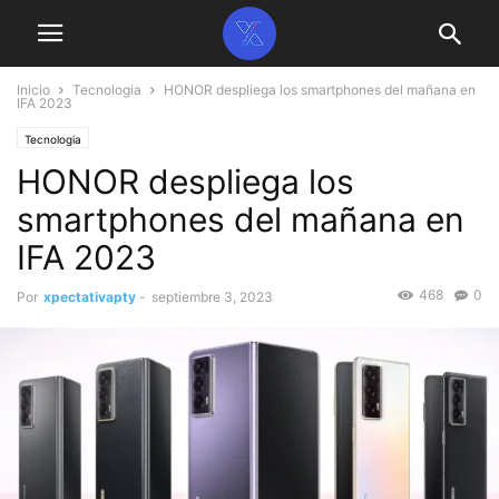
Inicio
Tecnologia
HONOR despliega los smartphones del mañana en
IFA 2023
Tecnologia
HONOR despliega los
smartphones del mañana en
IFA 2023
468
0
Por
xpectativapty
-
septiembre 3, 2023