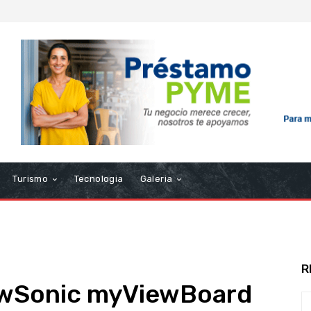
Turismo
Tecnologia
Galeria
R
ewSonic myViewBoard