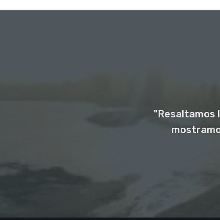
"Resaltamos l
mostramos 