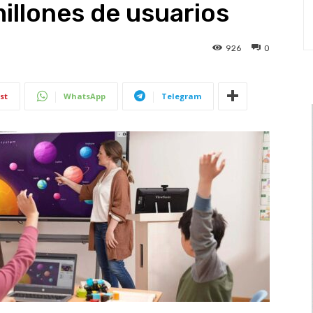
millones de usuarios
926
0
st
WhatsApp
Telegram