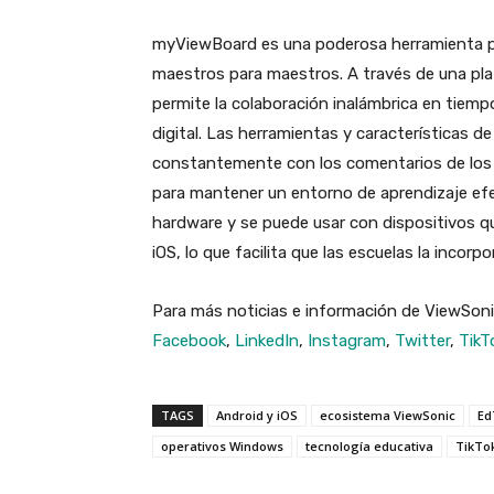
myViewBoard es una poderosa herramienta par
maestros para maestros. A través de una pla
permite la colaboración inalámbrica en tiempo 
digital. Las herramientas y características 
constantemente con los comentarios de los 
para mantener un entorno de aprendizaje efe
hardware y se puede usar con dispositivos 
iOS, lo que facilita que las escuelas la incorp
Para más noticias e información de ViewSoni
Facebook
,
LinkedIn
,
Instagram
,
Twitter
,
TikT
TAGS
Android y iOS
ecosistema ViewSonic
Ed
operativos Windows
tecnología educativa
TikTo