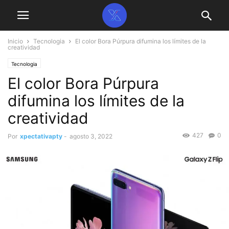
Inicio
Tecnologia
El color Bora Púrpura difumina los límites de la
creatividad
Tecnologia
El color Bora Púrpura
difumina los límites de la
creatividad
427
0
Por
xpectativapty
-
agosto 3, 2022