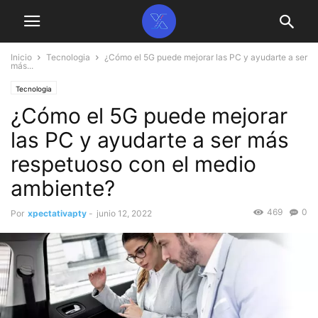
Inicio
Tecnologia
¿Cómo el 5G puede mejorar las PC y ayudarte a ser
más...
Tecnologia
¿Cómo el 5G puede mejorar
las PC y ayudarte a ser más
respetuoso con el medio
ambiente?
469
0
Por
xpectativapty
-
junio 12, 2022