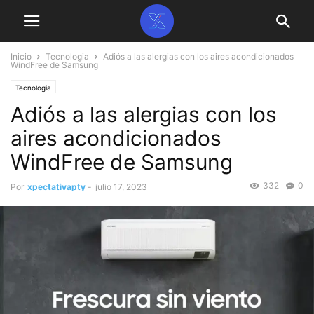
Inicio
Tecnologia
Adiós a las alergias con los aires acondicionados
WindFree de Samsung
Tecnologia
Adiós a las alergias con los
aires acondicionados
WindFree de Samsung
332
0
Por
xpectativapty
-
julio 17, 2023