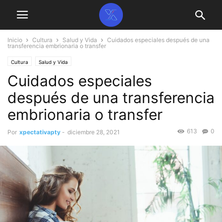
Inicio
Cultura
Salud y Vida
Cuidados especiales después de una
transferencia embrionaria o transfer
Cultura
Salud y Vida
Cuidados especiales
después de una transferencia
embrionaria o transfer
613
0
Por
xpectativapty
-
diciembre 28, 2021