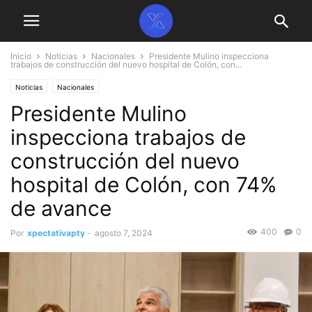
Inicio
Noticias
Nacionales
Presidente Mulino inspecciona
trabajos de construcción del nuevo hospital de Colón, con...
Noticias
Nacionales
Presidente Mulino
inspecciona trabajos de
construcción del nuevo
hospital de Colón, con 74%
de avance
400
0
Por
xpectativapty
-
agosto 7, 2024