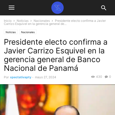
Inicio
Noticias
Nacionales
Presidente electo confirma a Javier
Carrizo Esquivel en la gerencia general de...
Noticias
Nacionales
Presidente electo confirma a
Javier Carrizo Esquivel en la
gerencia general de Banco
Nacional de Panamá
430
0
Por
xpectativapty
-
mayo 27, 2024