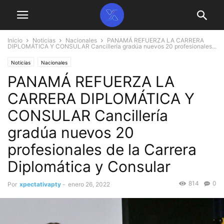
Inicio
Noticias
Nacionales
PANAMÁ REFUERZA LA CARRERA
DIPLOMÁTICA Y CONSULAR Cancillería gradúa nuevos 20 profesionales...
Noticias
Nacionales
PANAMÁ REFUERZA LA
CARRERA DIPLOMÁTICA Y
CONSULAR Cancillería
gradúa nuevos 20
profesionales de la Carrera
Diplomática y Consular
814
0
Por
xpectativapty
-
enero 26, 2022