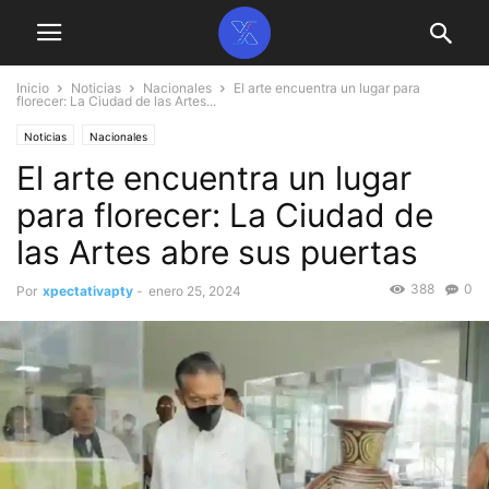
Inicio
Noticias
Nacionales
El arte encuentra un lugar para
florecer: La Ciudad de las Artes...
Noticias
Nacionales
El arte encuentra un lugar
para florecer: La Ciudad de
las Artes abre sus puertas
388
0
Por
xpectativapty
-
enero 25, 2024