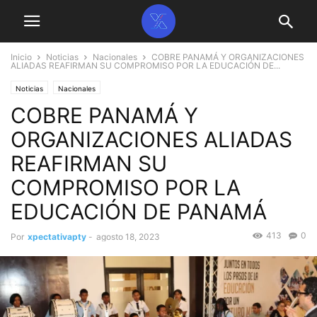
Inicio
Noticias
Nacionales
COBRE PANAMÁ Y ORGANIZACIONES
ALIADAS REAFIRMAN SU COMPROMISO POR LA EDUCACIÓN DE...
Noticias
Nacionales
COBRE PANAMÁ Y
ORGANIZACIONES ALIADAS
REAFIRMAN SU
COMPROMISO POR LA
EDUCACIÓN DE PANAMÁ
413
0
Por
xpectativapty
-
agosto 18, 2023