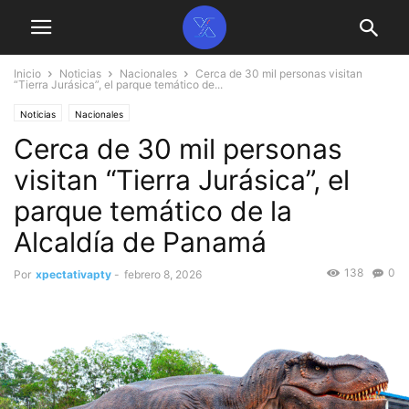
Inicio
Noticias
Nacionales
Cerca de 30 mil personas visitan
“Tierra Jurásica”, el parque temático de...
Noticias
Nacionales
Cerca de 30 mil personas
visitan “Tierra Jurásica”, el
parque temático de la
Alcaldía de Panamá
138
0
Por
xpectativapty
-
febrero 8, 2026