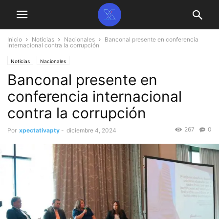
Inicio
Noticias
Nacionales
Banconal presente en conferencia
internacional contra la corrupción
Noticias
Nacionales
Banconal presente en
conferencia internacional
contra la corrupción
267
0
Por
xpectativapty
-
diciembre 4, 2024