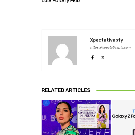
LUIS FONSI y FEID
Xpectativapty
https://xpectativapty.com
RELATED ARTICLES