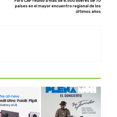
Foro CAF reunió a más de 6.500 líderes de 70
países en el mayor encuentro regional de los
últimos años