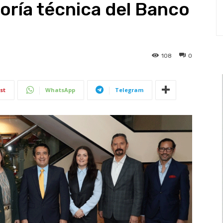
oría técnica del Banco
108
0
st
WhatsApp
Telegram