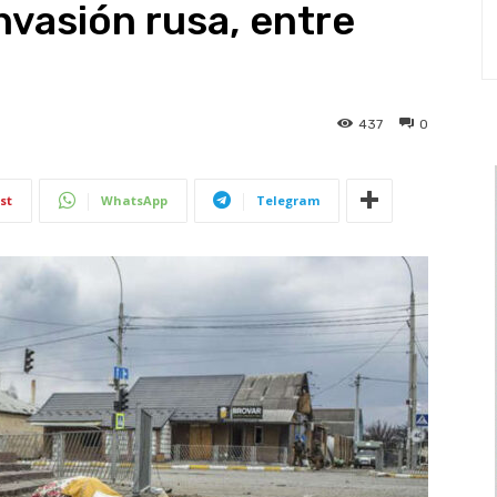
nvasión rusa, entre
437
0
st
WhatsApp
Telegram