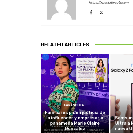
https://xpectativapty.com
RELATED ARTICLES
FARÁNDULA
Familiares piden justicia de
la influencer y empresaria
Samsung
panameña Marie Claire
Ultra a 
González
nuevo G