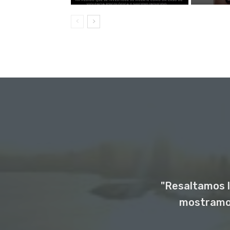
"Resaltamos l
mostramos 