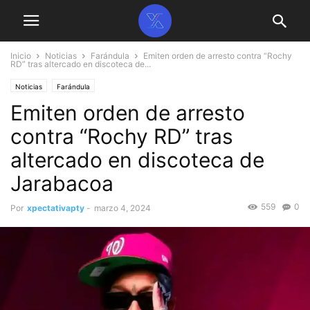
Inicio
Noticias
Farándula
Emiten orden de arresto contra “Rochy
RD” tras altercado en discoteca de...
Noticias
Farándula
Emiten orden de arresto
contra “Rochy RD” tras
altercado en discoteca de
Jarabacoa
559
0
Por
xpectativapty
-
marzo 4, 2024