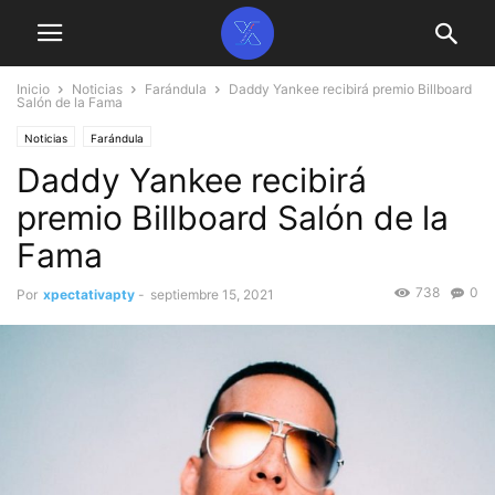
Inicio
Noticias
Farándula
Daddy Yankee recibirá premio Billboard
Salón de la Fama
Noticias
Farándula
Daddy Yankee recibirá
premio Billboard Salón de la
Fama
738
0
Por
xpectativapty
-
septiembre 15, 2021