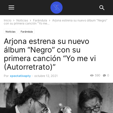
Inicio
Noticias
Farándula
Arjona estrena su nuevo álbum “Negro”
con su primera canción “Yo me...
Noticias
Farándula
Arjona estrena su nuevo
álbum “Negro” con su
primera canción “Yo me vi
(Autorretrato)”
590
0
Por
xpectativapty
-
octubre 12, 2021