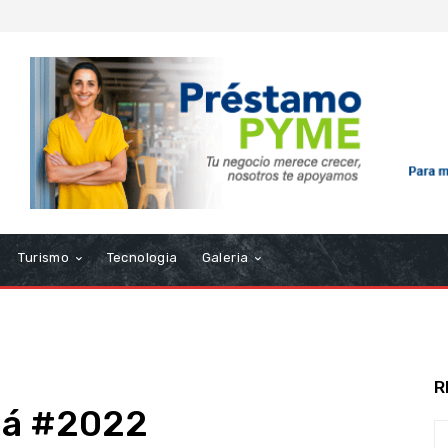
Turismo
Tecnologia
Galeria
R
má #2022