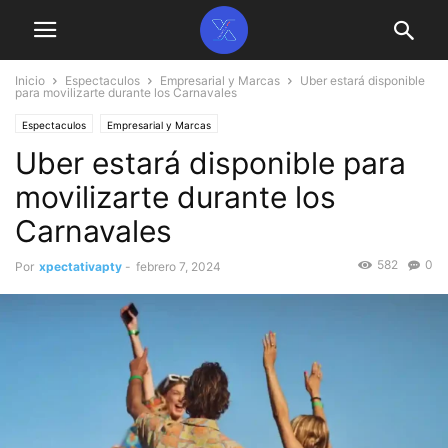
Inicio
Espectaculos
Empresarial y Marcas
Uber estará disponible
para movilizarte durante los Carnavales
Espectaculos
Empresarial y Marcas
Uber estará disponible para
movilizarte durante los
Carnavales
582
0
Por
xpectativapty
-
febrero 7, 2024