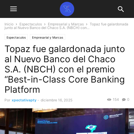
Inicio
Espectaculos
Empresarial y Marcas
Topaz fue galardonada
junto al Nuevo Banco del Chaco S.A. (NBCH) con...
Espectaculos
Empresarial y Marcas
Topaz fue galardonada junto
al Nuevo Banco del Chaco
S.A. (NBCH) con el premio
“Best-in-Class Core Banking
Platform
154
0
Por
xpectativapty
-
diciembre 16, 2025