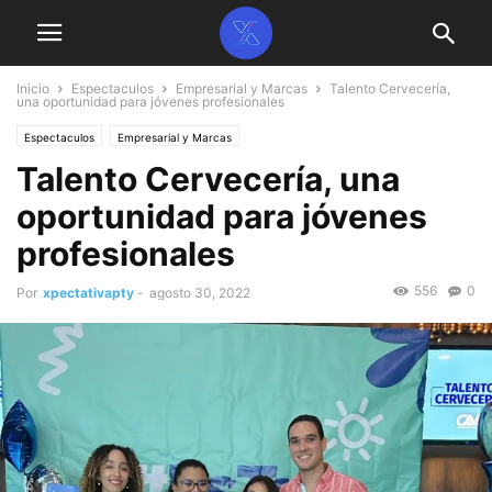
Inicio
Espectaculos
Empresarial y Marcas
Talento Cervecería,
una oportunidad para jóvenes profesionales
Espectaculos
Empresarial y Marcas
Talento Cervecería, una
oportunidad para jóvenes
profesionales
556
0
Por
xpectativapty
-
agosto 30, 2022