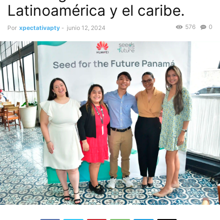
Latinoamérica y el caribe.
576
0
Por
xpectativapty
-
junio 12, 2024