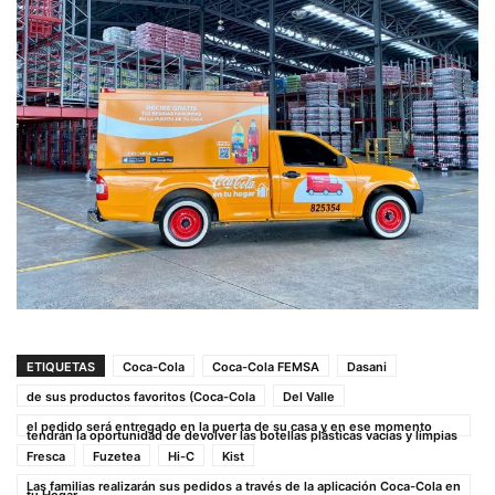
ETIQUETAS
Coca-Cola
Coca-Cola FEMSA
Dasani
de sus productos favoritos (Coca-Cola
Del Valle
el pedido será entregado en la puerta de su casa y en ese momento
tendrán la oportunidad de devolver las botellas plásticas vacías y limpias
Fresca
Fuzetea
Hi-C
Kist
Las familias realizarán sus pedidos a través de la aplicación Coca-Cola en