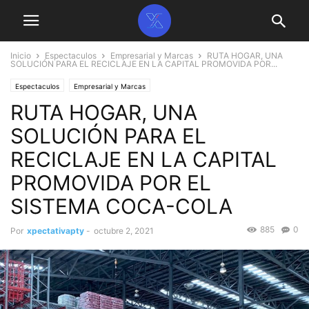
Inicio
Espectaculos
Empresarial y Marcas
RUTA HOGAR, UNA
SOLUCIÓN PARA EL RECICLAJE EN LA CAPITAL PROMOVIDA POR...
Espectaculos
Empresarial y Marcas
RUTA HOGAR, UNA
SOLUCIÓN PARA EL
RECICLAJE EN LA CAPITAL
PROMOVIDA POR EL
SISTEMA COCA-COLA
885
0
Por
xpectativapty
-
octubre 2, 2021