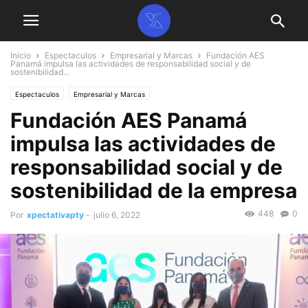
Inicio
Espectaculos
Empresarial y Marcas
Fundación AES
Panamá impulsa las actividades de responsabilidad social y de
sostenibilidad...
Espectaculos
Empresarial y Marcas
Fundación AES Panamá
impulsa las actividades de
responsabilidad social y de
sostenibilidad de la empresa
448
0
Por
xpectativapty
-
julio 6, 2022