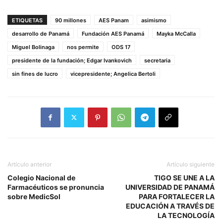
ETIQUETAS
90 millones
AES Panam
asimismo
desarrollo de Panamá
Fundación AES Panamá
Mayka McCalla
Miguel Bolinaga
nos permite
ODS 17
presidente de la fundación; Edgar Ivankovich
secretaria
sin fines de lucro
vicepresidente; Angelica Bertoli
Artículo anterior
Artículo siguiente
Colegio Nacional de
TIGO SE UNE A LA
Farmacéuticos se pronuncia
UNIVERSIDAD DE PANAMÁ
sobre MedicSol
PARA FORTALECER LA
EDUCACIÓN A TRAVÉS DE
LA TECNOLOGÍA