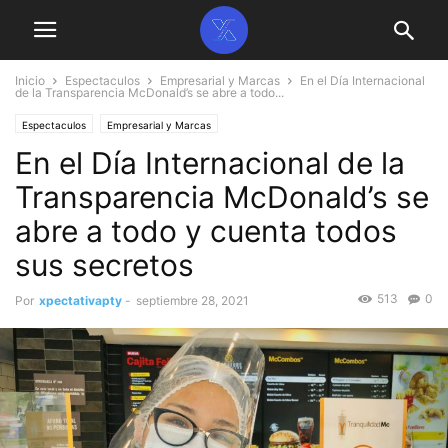
Inicio
Espectaculos
Empresarial y Marcas
En el Día Internacional
de la Transparencia McDonald’s se abre a todo...
Espectaculos
Empresarial y Marcas
En el Día Internacional de la
Transparencia McDonald’s se
abre a todo y cuenta todos
sus secretos
513
0
Por
xpectativapty
-
septiembre 28, 2021