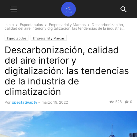
Inicio
Espectaculos
Empresarial y Marcas
Descarbonización,
calidad del aire interior y digitalización: las tendencias de la industria...
Espectaculos
Empresarial y Marcas
Descarbonización, calidad
del aire interior y
digitalización: las tendencias
de la industria de
climatización
528
0
Por
xpectativapty
-
marzo 19, 2022