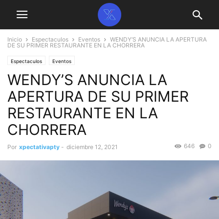
Inicio
Espectaculos
Eventos
WENDY’S ANUNCIA LA APERTURA
DE SU PRIMER RESTAURANTE EN LA CHORRERA
Espectaculos
Eventos
WENDY’S ANUNCIA LA
APERTURA DE SU PRIMER
RESTAURANTE EN LA
CHORRERA
646
0
Por
xpectativapty
-
diciembre 12, 2021