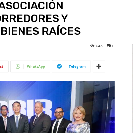
 ASOCIACIÓN
ORREDORES Y
BIENES RAÍCES
646
0
st
WhatsApp
Telegram